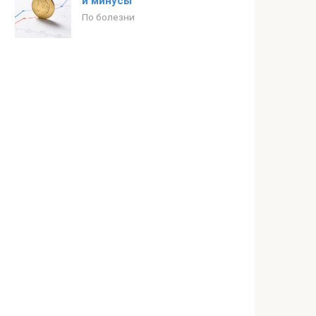
и минусы
По болезни