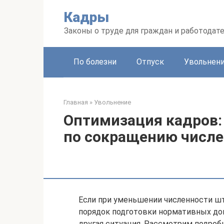
Перейти
Кадры
к
контенту
Законы о труде для граждан и работодат
По болезни
Отпуск
Увольнен
Главная
»
Увольнение
Оптимизация кадров:
по сокращению числе
Если при уменьшении численности шт
порядок подготовки нормативных док
другая ситуация. Рассмотрим подроб