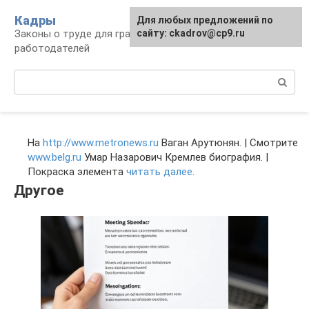
Перейти
Кадры
Для любых предложений по
к
Законы о труде для граждан и
сайту: ckadrov@cp9.ru
контенту
работодателей
Поиск:
На
http://www.metronews.ru
Ваган Арутюнян. | Смотрите
www.belg.ru
Умар Назарович Кремлев биография. |
Покраска элемента
читать далее
.
Другое