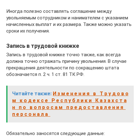
Иногда полезно составлять соглашение между
увольняемым сотрудником и нанимателем с указанием
начисленных выплат и их размера. Также можно указать
сроки их получения.
Запись в трудовой книжке
Запись в трудовой книжке точно также, как всегда
должна точно отражать причину увольнения. В случае
прекращения деятельности по сокращению штата
обозначается п. 2 ч. 1 ст. 81 ТК РФ.
Читайте также:
И з м е н е н и я в Т р у д о в о
м к о д е к с е Р е с п у б л и к и К а з а х с т а
н п о в о п р о с а м п р е д о с т а в л е н и я
п е р с о н а л а
Обязательно заносятся следующие данные: