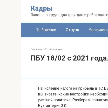
Перейти
Кадры
к
контенту
Законы о труде для граждан и работодат
По болезни
Отпуск
Увольнен
Главная
»
По болезни
ПБУ 18/02 с 2021 года
Начисление налога на прибыль в 1С Бу
вы знаете, какие настройки необход
учетной политике. Разберем пошагово
Бухгалтерия 3.0.