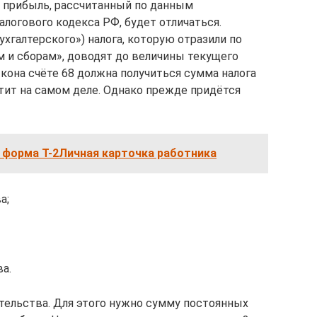
на прибыль, рассчитанный по данным
алогового кодекса РФ, будет отличаться.
ухгалтерского») налога, которую отразили по
м и сборам», доводят до величины текущего
 кона счёте 68 должна получиться сумма налога
тит на самом деле. Однако прежде придётся
 форма Т-2Личная карточка работника
а;
а.
ательства. Для этого нужно сумму постоянных