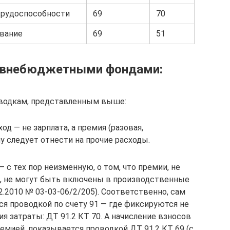
трудоспособности
69
70
ование
69
51
с внебюджетными фондами:
оводкам, представленным выше:
д — не зарплата, а премия (разовая,
му следует отнести на прочие расходы.
 с тех пор неизменную, о том, что премии, не
а, не могут быть включены в производственные
.2010 № 03-03-06/2/205). Соответственно, сам
я проводкой по счету 91 — где фиксируются не
 затраты: ДТ 91.2 КТ 70. А начисление взносов
емией, показывается проводкой ДТ 91.2 КТ 69 (с