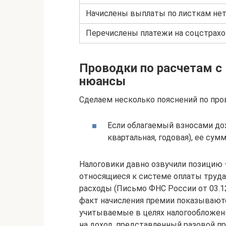
Начислены выплаты по листкам не
Перечислены платежи на соцстрах
Проводки по расчетам 
нюансы
Сделаем несколько пояснений по пр
Если облагаемый взносами дохо
квартальная, годовая), ее сум
Налоговики давно озвучили позицию —
относящиеся к системе оплаты труд
расходы (Письмо ФНС России от 03.12
факт начисления премии показываютс
учитываемые в целях налогообложения
на доход, представленный разовой пр