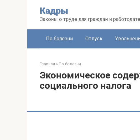
Перейти
Кадры
к
контенту
Законы о труде для граждан и работодат
По болезни
Отпуск
Увольнен
Главная
»
По болезни
Экономическое содер
социального налога