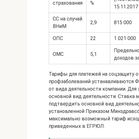
страхования
%
15.11.2017
СС на случай
2,9
815 000
ВНиМ
ОПС
22
1 021 000
Предельно
ОМС
5,1
доходов з
Тарифы для платежей на соцзащиту о
профзаболеваний устанавливаются Ф
от вида деятельности компании. Для
основной вид деятельности. Ставка мо
подтвердить основной вид деятельно
установленной Приказом Минздравсоц
максимально возможный тариф исход
приведенных в ЕГРЮЛ.