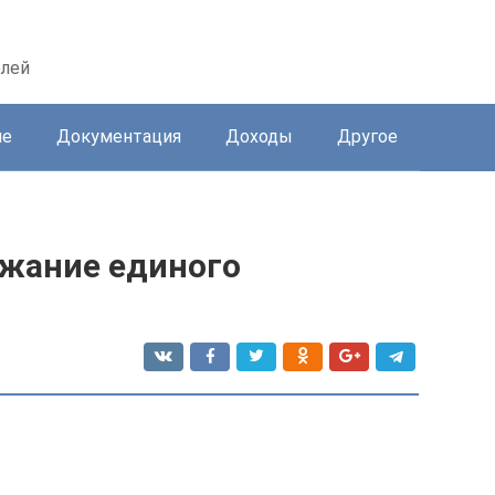
елей
ие
Документация
Доходы
Другое
жание единого