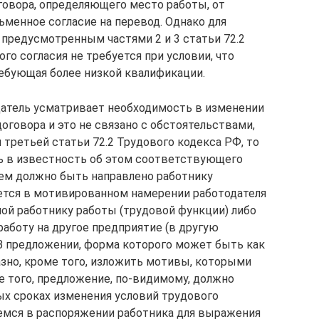
говора, определяющего место работы, от
ьменное согласие на перевод. Однако для
 предусмотренным частями 2 и 3 статьи 72.2
го согласия не требуется при условии, что
ребующая более низкой квалификации.
одатель усматривает необходимость в изменении
оговора и это не связано с обстоятельствами,
третьей статьи 72.2 Трудового кодекса РФ, то
ть в известность об этом соответствующего
лем должно быть направлено работнику
ется в мотивированном намерении работодателя
ой работнику работы (трудовой функции) либо
аботу на другое предприятие (в другую
В предложении, форма которого может быть как
азно, кроме того, изложить мотивы, которыми
е того, предложение, по-видимому, должно
х сроках изменения условий трудового
емся в распоряжении работника для выражения