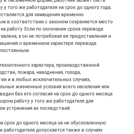
у в письменной форме, работник может быть
 у того же работодателя на срок до одного года,
ществляется для замещения временно
ым в соответствии с законом сохраняется место
на работу. Если по окончании срока перевода
авлена, а он не потребовал ее предоставления и
глашения о временном характере перевода
 постоянным.
техногенного характера, производственной
одстве, пожара, наводнения, голода,
тии и в любых исключительных случаях,
альные жизненные условия всего населения или
веден без его согласия на срок до одного месяца
ором работу у того же работодателя для
ли устранения их последствий.
на срок до одного месяца на не обусловленную
е работодателя допускается также в случаях