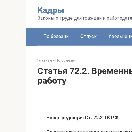
Перейти
Кадры
к
контенту
Законы о труде для граждан и работодат
По болезни
Отпуск
Увольнен
Главная
»
По болезни
Статья 72.2. Временн
работу
Новая редакция Ст. 72.2 ТК РФ