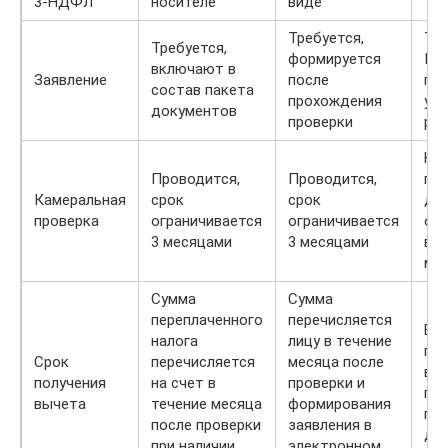
3-НДФЛ
носителе
виде
Требуется,
Тре
Требуется,
формируется
ИФ
включают в
Заявление
после
пол
состав пакета
прохождения
уве
документов
проверки
ра
Не 
Проводится,
Проводится,
пр
Камеральная
срок
срок
до
проверка
ограничивается
ограничивается
ос
3 месяцами
3 месяцами
в т
ме
Сумма
Сумма
переплаченного
перечисляется
Вы
налога
лицу в течение
пр
Срок
перечисляется
месяца после
в 
получения
на счет в
проверки и
пе
вычета
течение месяца
формирования
пол
после проверки
заявления в
до
при наличии
электронном