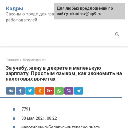
Перейти
Кадры
Для любых предложений по
к
Законы о труде для граждан и
сайту: ckadrov@cp9.ru
контенту
работодателей
Поиск:
Главная
»
Документация
За учебу, жену в декрете и маленькую
зарплату. Простым языком, как экономить на
налоговых вычетах
7791
30 мая 2021, 08:22
налогиденьгиБеларусьинтересно знать