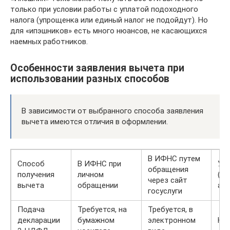
только при условии работы с уплатой подоходного
налога (упрощенка или единый налог не подойдут). Но
для «ипэшников» есть много нюансов, не касающихся
наемных работников.
Особенности заявления вычета при
использовании разных способов
В зависимости от выбранного способа заявления
вычета имеются отличия в оформлении.
В ИФНС путем
Способ
В ИФНС при
У 
обращения
получения
личном
(на
через сайт
вычета
обращении
аге
госуслуги
Подача
Требуется, на
Требуется, в
декларации
бумажном
электронном
На 