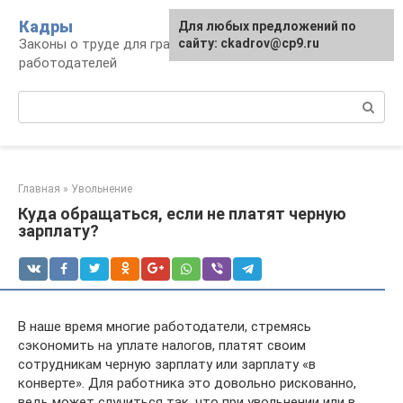
Перейти
Кадры
Для любых предложений по
к
Законы о труде для граждан и
сайту: ckadrov@cp9.ru
контенту
работодателей
Поиск:
Главная
»
Увольнение
Куда обращаться, если не платят черную
зарплату?
В наше время многие работодатели, стремясь
сэкономить на уплате налогов, платят своим
сотрудникам черную зарплату или зарплату «в
конверте». Для работника это довольно рискованно,
ведь может случиться так, что при увольнении или в