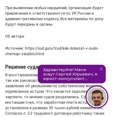
При выявлении любых нарушений, организация будет
привлечения к ответственности по УК России и
административному кодексу. Все материалы по делу
будут переданы в органы.
Об авторе
Источник: https://sud.guru/trud/kak-dokazat-v-sude-
chernuju-zarplatu.html
Решение суда
В восстановлении на работе гражданину суд отказал,
так как руководство организации предоставило
заявление об увольнении по собственному желанию,
подписанное истцом. Что касается задолженности по
зарплате, то мнения судов разделились. Суд первой
инстанции счел, что заработная плата истца была
установлена в размере 30 тысяч рублей ежемесячно.
Согласно п. 5.2 трудового договора работнику также