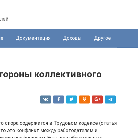
елей
ие
Документация
Доходы
Другое
стороны коллективного
о спора содержится в Трудовом кодексе (статья
 что это конфликт между работодателем и
и или профсоюзом. Есть два обязательных