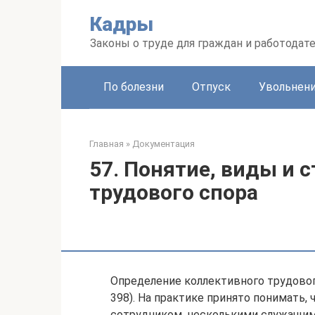
Перейти
Кадры
к
контенту
Законы о труде для граждан и работодат
По болезни
Отпуск
Увольнен
Главная
»
Документация
57. Понятие, виды и 
трудового спора
Определение коллективного трудовог
398). На практике принято понимать,
сотрудником, несколькими служащим