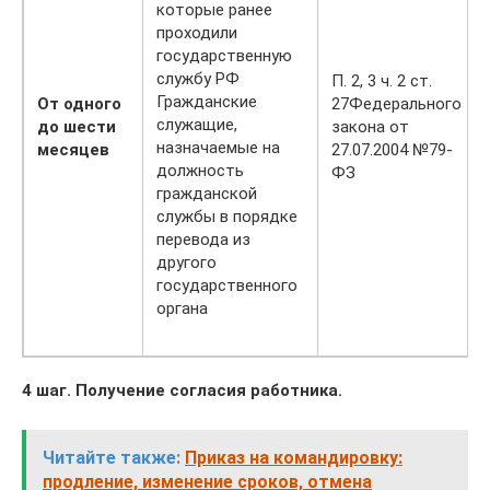
которые ранее
проходили
государственную
службу РФ
П. 2, 3 ч. 2 ст.
Гражданские
От одного
27Федерального
служащие,
до шести
закона от
назначаемые на
месяцев
27.07.2004 №79-
должность
ФЗ
гражданской
службы в порядке
перевода из
другого
государственного
органа
4 шаг. Получение согласия работника.
Читайте также:
Приказ на командировку:
продление, изменение сроков, отмена