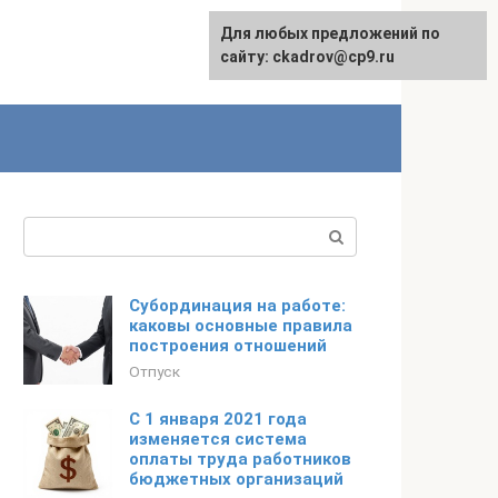
Для любых предложений по
сайту: ckadrov@cp9.ru
Поиск:
Субординация на работе:
каковы основные правила
построения отношений
Отпуск
С 1 января 2021 года
изменяется система
оплаты труда работников
бюджетных организаций