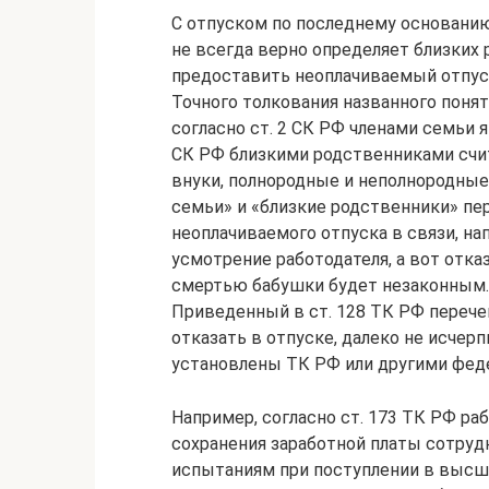
С отпуском по последнему основанию
не всегда верно определяет близких 
предоставить неоплачиваемый отпуск
Точного толкования названного понят
согласно ст. 2 СК РФ членами семьи яв
СК РФ близкими родственниками счит
внуки, полнородные и неполнородные 
семьи» и «близкие родственники» пе
неоплачиваемого отпуска в связи, на
усмотрение работодателя, а вот отка
смертью бабушки будет незаконным.
Приведенный в ст. 128 ТК РФ перечен
отказать в отпуске, далеко не исче
установлены ТК РФ или другими фед
Например, согласно ст. 173 ТК РФ ра
сохранения заработной платы сотру
испытаниям при поступлении в высше