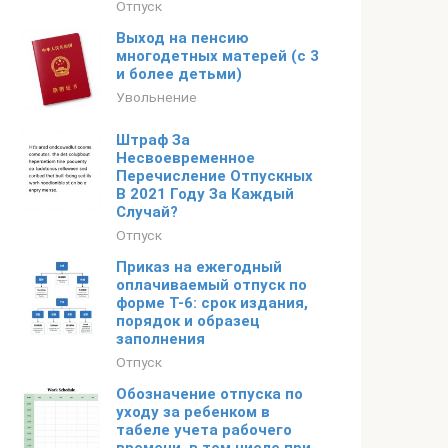
Отпуск
Выход на пенсию
многодетных матерей (с 3
и более детьми)
Увольнение
Штраф За
Несвоевременное
Перечисление Отпускных
В 2021 Году За Каждый
Случай?
Отпуск
Приказ на ежегодный
оплачиваемый отпуск по
форме Т-6: срок издания,
порядок и образец
заполнения
Отпуск
Обозначение отпуска по
уходу за ребенком в
табеле учета рабочего