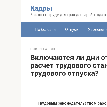
Перейти
Кадры
к
контенту
Законы о труде для граждан и работодат
По болезни
Отпуск
Увольнен
Главная
»
Отпуск
Включаются ли дни о
расчет трудового ст
трудового отпуска?
Трудовым законодательством рабо