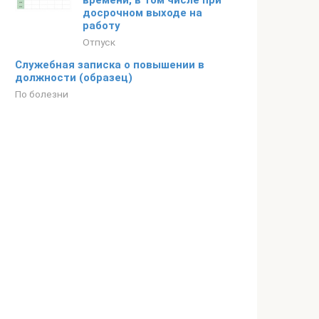
времени, в том числе при
досрочном выходе на
работу
Отпуск
Служебная записка о повышении в
должности (образец)
По болезни