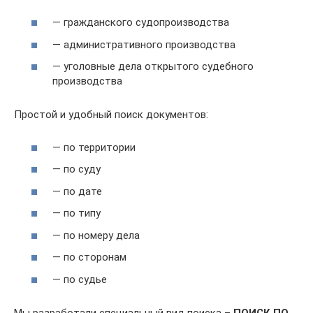
— гражданского судопроизводства
— административного производства
— уголовные дела открытого судебного
производства
Простой и удобный поиск документов:
— по территории
— по суду
— по дате
— по типу
— по номеру дела
— по сторонам
— по судье
Мы разработали специальный вид поиска –
ПОИСК ПО