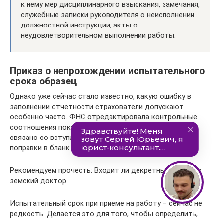
к нему мер дисциплинарного взыскания, замечания,
служебные записки руководителя о неисполнении
должностной инструкции, акты о
неудовлетворительном выполнении работы.
Приказ о непрохождении испытательного
срока образец
Однако уже сейчас стало известно, какую ошибку в
заполнении отчетности страхователи допускают
особенно часто. ФНС отредактировала контрольные
соотношения показателей декларации по НДС. Это
связано со вступлением в силу приказа, внесшего
поправки в бланк НДС-отчетности.
Рекомендуем прочесть: Входит ли декретный отпуск в
земский доктор
Испытательный срок при приеме на работу – сейчас не
редкость. Делается это для того, чтобы определить,