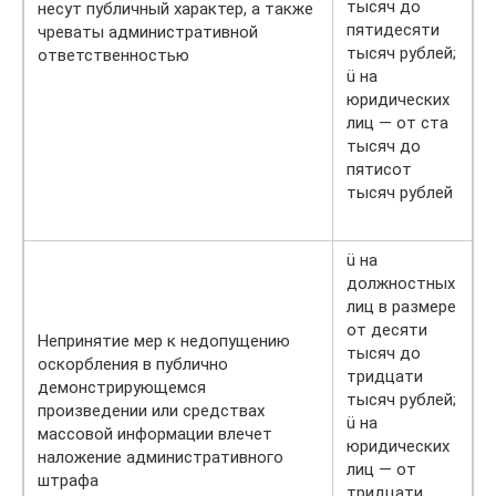
тысяч до
несут публичный характер, а также
пятидесяти
чреваты административной
тысяч рублей;
ответственностью
ü на
юридических
лиц — от ста
тысяч до
пятисот
тысяч рублей
ü на
должностных
лиц в размере
от десяти
Непринятие мер к недопущению
тысяч до
оскорбления в публично
тридцати
демонстрирующемся
тысяч рублей;
произведении или средствах
ü на
массовой информации влечет
юридических
наложение административного
лиц — от
штрафа
тридцати