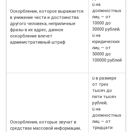
ü на
должностных
Оскорбление, которое выражается
лиц — от
в унижение чести и достоинства
10000 до
другого человека, неприличные
30000 рублей;
фразы в их адрес, данное
ü на
оскорбление влечет
юридических
административный штраф
лиц — от
50000 до
100000 рублей
ü в размере
от трех
тысяч до
пяти тысяч
рублей;
ü на
должностных
лиц — от
Оскорбления, которые звучат в
тридцати
средствах массовой информации,