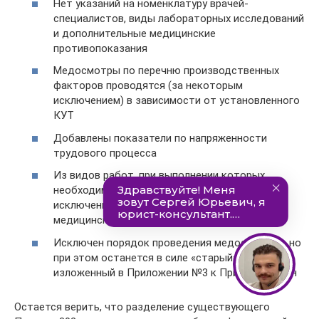
Нет указаний на номенклатуру врачей-
специалистов, виды лабораторных исследований
и дополнительные медицинские
противопоказания
Медосмотры по перечню производственных
факторов проводятся (за некоторым
исключением) в зависимости от установленного
КУТ
Добавлены показатели по напряженности
трудового процесса
Из видов работ, при выполнении которых
необходимо проходить медицинские осмотры
исключены декретированный персонал,
медицинский персонал и педагоги
Исключен порядок проведения медосмотров, но
при этом останется в силе «старый» порядок,
изложенный в Приложении №3 к Приказу №302н
Остается верить, что разделение существующего