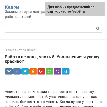
Перейти
Кадры
Для любых предложений по
к
Законы о труде для граждан и
сайту: ckadrov@cp9.ru
контенту
работодателей
Поиск:
Главная
»
Увольнение
Работа не волк, часть 5. Увольнение: я ухожу
красиво?
Несмотря на то, что жизнь предоставляет человеку
миллионы возможностей, ухватившись за одну, он, как
правило, боится что-то менять. Когда лучше уволиться с
работы? И хотя работа неотъемлемая часть жизни