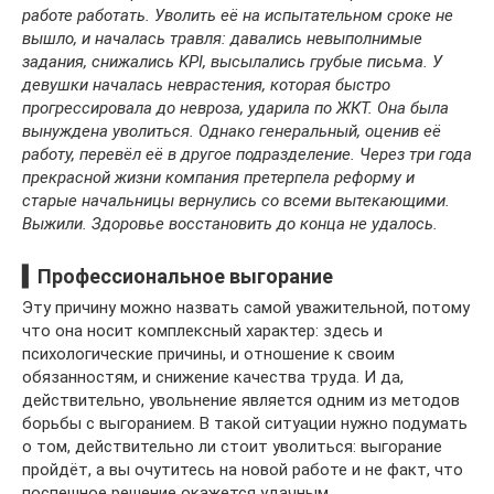
работе работать. Уволить её на испытательном сроке не
вышло, и началась травля: давались невыполнимые
задания, снижались KPI, высылались грубые письма. У
девушки началась неврастения, которая быстро
прогрессировала до невроза, ударила по ЖКТ. Она была
вынуждена уволиться. Однако генеральный, оценив её
работу, перевёл её в другое подразделение. Через три года
прекрасной жизни компания претерпела реформу и
старые начальницы вернулись со всеми вытекающими.
Выжили. Здоровье восстановить до конца не удалось.
▍Профессиональное выгорание
Эту причину можно назвать самой уважительной, потому
что она носит комплексный характер: здесь и
психологические причины, и отношение к своим
обязанностям, и снижение качества труда. И да,
действительно, увольнение является одним из методов
борьбы с выгоранием. В такой ситуации нужно подумать
о том, действительно ли стоит уволиться: выгорание
пройдёт, а вы очутитесь на новой работе и не факт, что
поспешное решение окажется удачным.