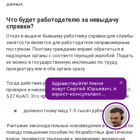
данных.
Что будет работодателю за невыдачу
справки?
Отказ в выдаче бывшему работнику справки для службы
занятости является для работодателя неправомерным
поступком. Поэтому гражданин вправе обратиться в
надзорные органы с соответствующей жалобой. Подать
ее можно в государственную инспекцию по труду,
прокуратуру или в оба органа сразу.
Тогда действия работодателя будут подвергнуты
проверке и наказанию в соответствии с нормами п. 1 ст.
5.27 КоАП. Это предупреждение или штрафы в размере:
должностному лицу 1-5 тысяч рублей.
Учитывая законодательные нововведения в 2021 году по
поводу повышения пособия по безработице фактически
вдвое, проявится тенденция к увеличению желающих