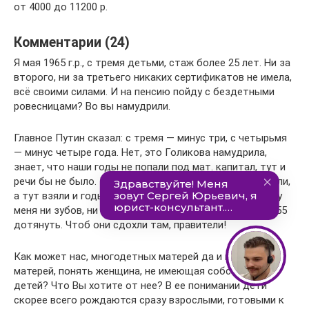
от 4000 до 11200 р.
Комментарии (24)
Я мая 1965 г.р., с тремя детьми, стаж более 25 лет. Ни за
второго, ни за третьего никаких сертификатов не имела,
всё своими силами. И на пенсию пойду с бездетными
ровесницами? Во вы намудрили.
Главное Путин сказал: с тремя — минус три, с четырьмя
— минус четыре года. Нет, это Голикова намудрила,
знает, что наши годы не попали под мат. капитал, тут и
речи бы не было. И учили, и растили, все жилы вытянули,
а тут взяли и годы добавили — помолодели бабы. Да у
меня ни зубов, ни нервов, всё болит. Не знала, как до 55
дотянуть. Чтоб они сдохли там, правители!
Как может нас, многодетных матерей да и просто
матерей, понять женщина, не имеющая собственных
детей? Что Вы хотите от нее? В ее понимании дети
скорее всего рождаются сразу взрослыми, готовыми к