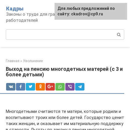
Перейти
Кадры
Для любых предложений по
к
Законы о труде для граждан и
сайту: ckadrov@cp9.ru
контенту
работодателей
Поиск:
Главная
»
Увольнение
Выход на пенсию многодетных матерей (с 3 и
более детьми)
Многодетными считаются те матери, которые родили и
воспитывают троих или более детей. Государство ценит
таких женщин, и оказывает им материальную поддержку
в старости. Льготы по закону о пенсии многодетной