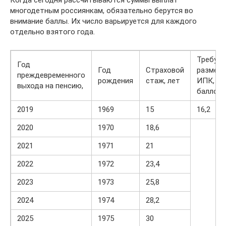
Когда сегодня рассчитываются суммы выплат
многодетным россиянкам, обязательно берутся во
внимание баллы. Их число варьируется для каждого
отдельно взятого года.
Требуе
Год
Год
Страховой
размер
преждевременного
рождения
стаж, лет
ИПК,
выхода на пенсию,
баллов
2019
1969
15
16,2
2020
1970
18,6
2021
1971
21
2022
1972
23,4
2023
1973
25,8
2024
1974
28,2
2025
1975
30