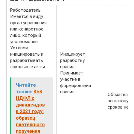
Работодатель.
Имеется в виду
орган управления
или конкретное
лицо, который
уполномочен
Уставом
инициировать и
Инициирует
разрабатывать
разработку
локальные акты.
правил.
Принимает
участие в
Читайте
формировании
также:
КБК
правил.
Обязательн
НДФЛ с
по закону
дивидендов
сроков нет.
в 2021 году:
образец
платежного
поручения