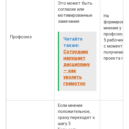
Это может быть
согласие или
мотивированные
На
замечания.
формирован
мнения у
профсоюза 
Профсоюз
Читайте
5 рабочих д
также:
с момента
Сотрудник
получения
нарушает
проекта пра
дисциплину
— как
уволить
грамотно
Если мнение
положительное,
сразу переходят к
шагу 3.