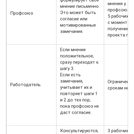
мнения у
мнение письменно.
профсоюза 
Это может быть
Профсоюз
5 рабочих д
согласие или
с момента
мотивированные
получения
замечания.
проекта пра
Если мнение
положительное,
сразу переходят к
шагу 3.
Если есть
замечания,
Ограничений
Работодатель
учитывает их и
срокам нет.
повторяет шаги 1
и 2 до тех пор,
пока профсоюз не
даст согласие.
Консультируются,
3 рабочих д