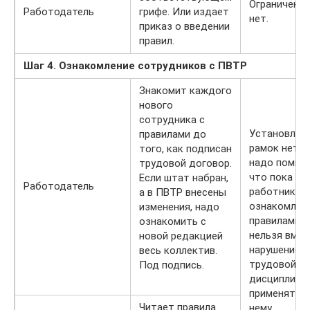
Ограничений
Работодатель
грифе. Или издает
нет.
приказ о введении
правил.
Шаг 4. Ознакомление сотрудников с ПВТР
Знакомит каждого
нового
сотрудника с
Установлен
правилами до
рамок нет. 
того, как подписан
надо помнит
трудовой договор.
что пока
Если штат набран,
Работодатель
работник не
а в ПВТР внесены
ознакомлен 
изменения, надо
правилами, 
ознакомить с
нельзя вмен
новой редакцией
нарушение
весь коллектив.
трудовой
Под подпись.
дисциплины
применять к
Читает правила.
нему