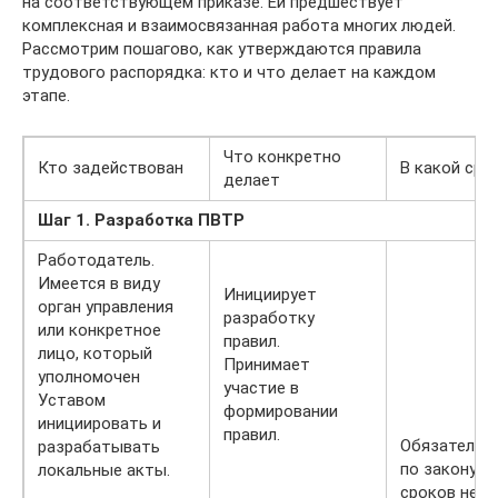
на соответствующем приказе. Ей предшествует
комплексная и взаимосвязанная работа многих людей.
Рассмотрим пошагово, как утверждаются правила
трудового распорядка: кто и что делает на каждом
этапе.
Что конкретно
Кто задействован
В какой сро
делает
Шаг 1. Разработка ПВТР
Работодатель.
Имеется в виду
Инициирует
орган управления
разработку
или конкретное
правил.
лицо, который
Принимает
уполномочен
участие в
Уставом
формировании
инициировать и
правил.
Обязательн
разрабатывать
по закону
локальные акты.
сроков нет.