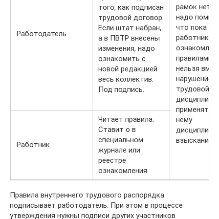
рамок нет. 
того, как подписан
надо помнит
трудовой договор.
что пока
Если штат набран,
Работодатель
работник не
а в ПВТР внесены
ознакомлен 
изменения, надо
правилами, 
ознакомить с
нельзя вмен
новой редакцией
нарушение
весь коллектив.
трудовой
Под подпись.
дисциплины
применять к
Читает правила.
нему
Ставит о в
дисциплина
специальном
взыскания.
Работник
журнале или
реестре
ознакомления.
Правила внутреннего трудового распорядка
подписывает работодатель. При этом в процессе
утверждения нужны подписи других участников