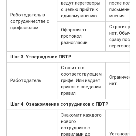
ведут переговоры
после получ
с целью прийти к
письменног
Работодатель в
единому мнению.
мнения.
сотрудничестве с
Строгих рам
профсоюзом
Оформляют
нет. Обычно
протокол
сразу после
разногласий.
переговоров
Шаг 3. Утверждение ПВТР
Ставит о в
соответствующем
Ограничений
Работодатель
грифе. Или издает
нет.
приказ о введении
правил.
Шаг 4. Ознакомление сотрудников с ПВТР
Знакомит каждого
нового
сотрудника с
Установлен
правилами до