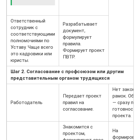
Ответственный
Разрабатывает
сотрудник с
документ,
соответствующими
формулирует
полномочиями по
правила.
Уставу. Чаще всего
Формирует проект
это кадровики или
ПВТР.
юристы.
Шаг 2. Согласование с профсоюзом или другим
представительным органом трудящихся
Нет законн
Передает проект
рамок. Обы
Работодатель
правил на
— сразу по
согласование.
готовности
проекта.
Знакомится с
На
проектом,
формирован
формулирует свое