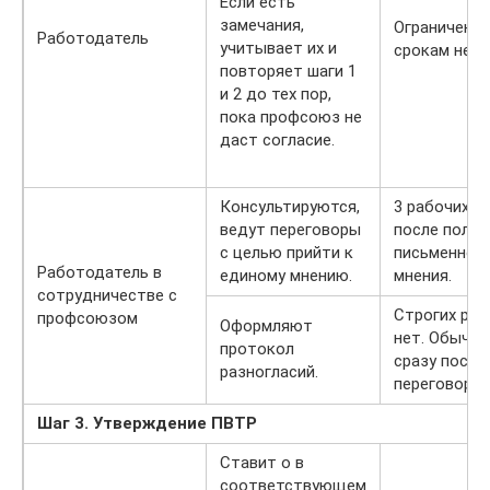
Если есть
замечания,
Ограничений
Работодатель
учитывает их и
срокам нет.
повторяет шаги 1
и 2 до тех пор,
пока профсоюз не
даст согласие.
Консультируются,
3 рабочих д
ведут переговоры
после получ
с целью прийти к
письменног
Работодатель в
единому мнению.
мнения.
сотрудничестве с
Строгих рам
профсоюзом
Оформляют
нет. Обычно
протокол
сразу после
разногласий.
переговоров
Шаг 3. Утверждение ПВТР
Ставит о в
соответствующем