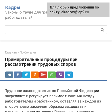
Перейти
Кадры
Для любых предложений по
к
Законы о труде для граждан и
сайту: ckadrov@cp9.ru
контенту
работодателей
Поиск:
Главная
»
По болезни
Примирительные процедуры при
рассмотрении трудовых споров
Трудовое законодательство Российской Федерации
закрепляет и регулирует взаимоотношения между
работодателем и работником, оставляя за каждой из
сторон право законным образом защищать и
отстаивать свои интересы. Разрешение трудовых