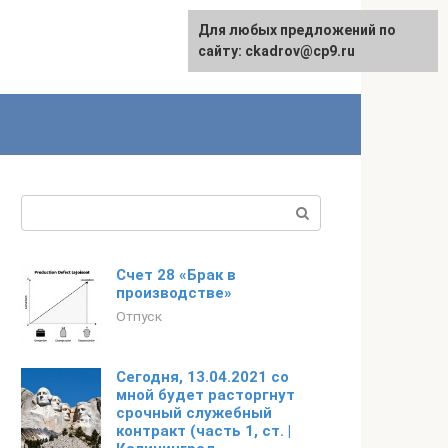
Для любых предложений по
сайту: ckadrov@cp9.ru
Поиск:
Счет 28 «Брак в
производстве»
Отпуск
Сегодня, 13.04.2021 со
мной будет расторгнут
срочный служебный
контракт (часть 1, ст. |