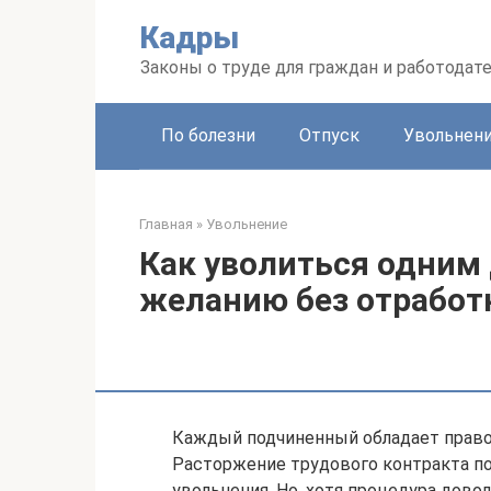
Перейти
Кадры
к
контенту
Законы о труде для граждан и работодат
По болезни
Отпуск
Увольнен
Главная
»
Увольнение
Как уволиться одним
желанию без отработ
Каждый подчиненный обладает право
Расторжение трудового контракта по
увольнения. Но, хотя процедура дово