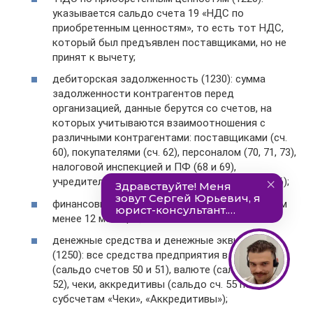
указывается сальдо счета 19 «НДС по
приобретенным ценностям», то есть тот НДС,
который был предъявлен поставщиками, но не
принят к вычету;
дебиторская задолженность (1230): сумма
задолженности контрагентов перед
организацией, данные берутся со счетов, на
которых учитываются взаимоотношения с
различными контрагентами: поставщиками (сч.
60), покупателями (сч. 62), персоналом (70, 71, 73),
налоговой инспекцией и ПФ (68 и 69),
учредителями (75), прочими контрагентами (76);
финансовые вложения (1240): вложения сроком
менее 12 месяцев;
денежные средства и денежные эквиваленты
(1250): все средства предприятия в рублях
(сальдо счетов 50 и 51), валюте (сальдо счета
52), чеки, аккредитивы (сальдо сч. 55 по
субсчетам «Чеки», «Аккредитивы»);