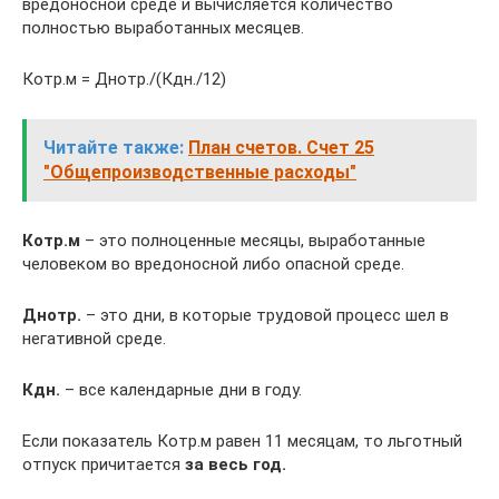
вредоносной среде и вычисляется количество
полностью выработанных месяцев.
Котр.м = Днотр./(Кдн./12)
Читайте также:
План счетов. Счет 25
"Общепроизводственные расходы"
Котр.м
– это полноценные месяцы, выработанные
человеком во вредоносной либо опасной среде.
Днотр.
– это дни, в которые трудовой процесс шел в
негативной среде.
Кдн.
– все календарные дни в году.
Если показатель Котр.м равен 11 месяцам, то льготный
отпуск причитается
за весь год.