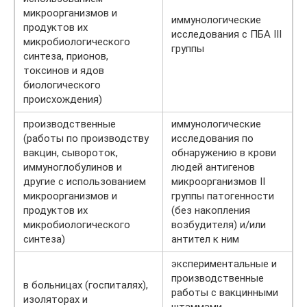
микроорганизмов и
иммунологические
продуктов их
исследования с ПБА III
микробиологического
группы
синтеза, прионов,
токсинов и ядов
биологического
происхождения)
производственные
иммунологические
(работы по производству
исследования по
вакцин, сывороток,
обнаружению в крови
иммуноглобулинов и
людей антигенов
другие с использованием
микроорганизмов II
микроорганизмов и
группы патогенности
продуктов их
(без накопления
микробиологического
возбудителя) и/или
синтеза)
антител к ним
экспериментальные и
производственные
в больницах (госпиталях),
работы с вакцинными
изоляторах и