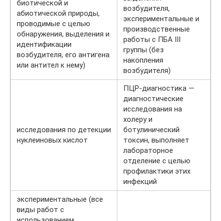
биотической и
возбудителя,
абиотической природы,
экспериментальные и
проводимые с целью
производственные
обнаружения, выделения и
работы с ПБА III
идентификации
группы (без
возбудителя, его антигена
накопления
или антител к нему)
возбудителя)
ПЦР-диагностика —
диагностические
исследования на
холеру и
исследования по детекции
ботулинический
нуклеиновых кислот
токсин, выполняет
лабораторное
отделение с целью
профилактики этих
инфекций
экспериментальные (все
виды работ с
использованием