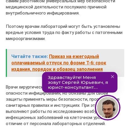
самим работником универсальных мер безопасности
медицинской деятельности послужило причиной
внутрибольничного инфицирования.
Поэтому врачам лабораторий могут быть установлены
вредные условия труда по факту работы с патогенными
микроорганизмами.
Читайте также:
Приказ на ежегодный
оплачиваемый отпуск по форме Т-6: срок
издания, порядок и образец заполнения
Врачи хирургического профиля также подвергаются
опасности инфицирования, но обязаны для своей
защиты применять меры безопасности, прописанные в
санитарных правилах и инструкциях. При этом они не
выполняют работы по исследованию возбудителя
инфекционных заболеваний на клеточном уровне, в
отличие от персонала лабораторных отделений.