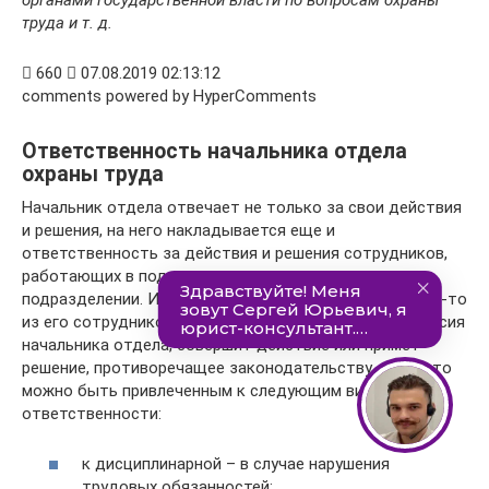
труда и т. д.
 660  07.08.2019 02:13:12
comments powered by HyperComments
Ответственность начальника отдела
охраны труда
Начальник отдела отвечает не только за свои действия
и решения, на него накладывается еще и
ответственность за действия и решения сотрудников,
работающих в подконтрольном ему структурном
подразделении. И если сам начальник отдела, или кто-то
из его сотрудников, но обязательно с ведома и согласия
начальника отдела, совершит действие или примет
решение, противоречащее законодательству, то за это
можно быть привлеченным к следующим видам
ответственности:
к дисциплинарной – в случае нарушения
трудовых обязанностей;