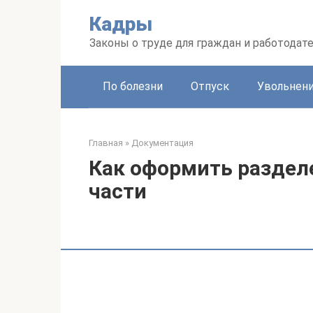
Перейти
Кадры
к
контенту
Законы о труде для граждан и работодат
По болезни
Отпуск
Увольнен
Главная
»
Документация
Как оформить разделе
части