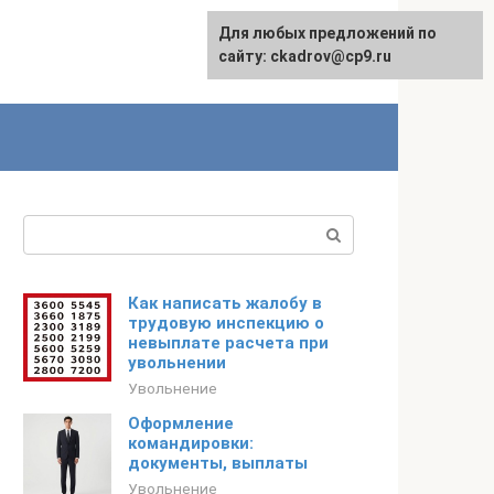
Для любых предложений по
сайту: ckadrov@cp9.ru
Поиск:
Как написать жалобу в
трудовую инспекцию о
невыплате расчета при
увольнении
Увольнение
Оформление
командировки:
документы, выплаты
Увольнение