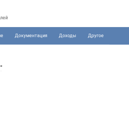
елей
ие
Документация
Доходы
Другое
"