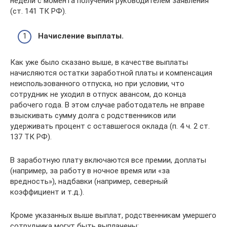
недели с момента получения руководителем заявления
(ст. 141 ТК РФ).
Начисление выплаты.
Как уже было сказано выше, в качестве выплаты
начисляются остатки заработной платы и компенсация
неиспользованного отпуска, но при условии, что
сотрудник не уходил в отпуск авансом, до конца
рабочего года. В этом случае работодатель не вправе
взыскивать сумму долга с родственников или
удерживать процент с оставшегося оклада (п. 4 ч. 2 ст.
137 ТК РФ).
В заработную плату включаются все премии, доплаты
(например, за работу в ночное время или «за
вредность»), надбавки (например, северный
коэффициент и т.д.).
Кроме указанных выше выплат, родственникам умершего
сотрудника могут быть выплачены: