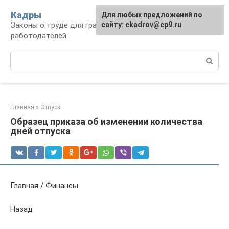
Перейти
Кадры
Для любых предложений по
к
Законы о труде для граждан и
сайту: ckadrov@cp9.ru
контенту
работодателей
Поиск:
Главная
»
Отпуск
Образец приказа об изменении количества
дней отпуска
Главная / Финансы
Назад