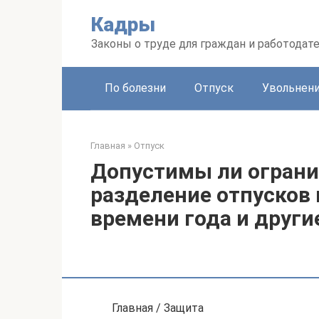
Перейти
Кадры
к
контенту
Законы о труде для граждан и работодат
По болезни
Отпуск
Увольнен
Главная
»
Отпуск
Допустимы ли ограни
разделение отпусков
времени года и други
Главная / Защита