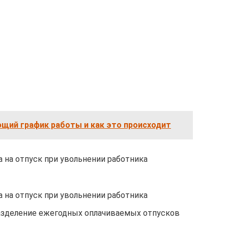
ющий график работы и как это происходит
а на отпуск при увольнении работника
а на отпуск при увольнении работника
разделение ежегодных оплачиваемых отпусков