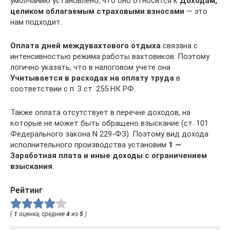
умолчанию установлено, что оно относится к
Доходам,
целиком облагаемым страховыми взносами
— это
нам подходит.
Оплата дней междувахтового отдыха
связана с
интенсивностью режима работы вахтовиков. Поэтому
логично указать, что в налоговом учете она
Учитывается в расходах на оплату труда
в
соответствии с п. 3 ст. 255 НК РФ.
Также оплата отсутствует в перечне доходов, на
которые не может быть обращено взыскание (ст. 101
Федерального закона N 229-ФЗ). Поэтому вид дохода
исполнительного производства установим
1 —
Заработная плата и иные доходы с ограничением
взыскания
.
Рейтинг
(
1
оценка, среднее
4
из
5
)