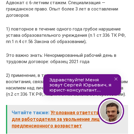
Адвокат с 6-летним стажем. Специализация —
гражданское право. Опыт более 3 лет в составлении
договоров.
1) повторное в течение одного года грубое нарушение
устава образовательного учреждения (п.1 ст.336 ТК РФ,
пп.1 п.4 ст.56 Закона об образовании);
Это важно знать: Ненормированный рабочий день в
трудовом договоре: образец 2021 года
2) применение, в том числе однократное, методов
воспитания, связанных с физическим и (или) психическим
насилием над личностью обучающегося, воспитанника
(п.2 ст.336 ТК РФ, пп.2 п.4. ст.56 Закона об образовании).
Читайте также:
Уголовная ответственность
для работодателя за увольнение лиц
предпенсионного возрастает