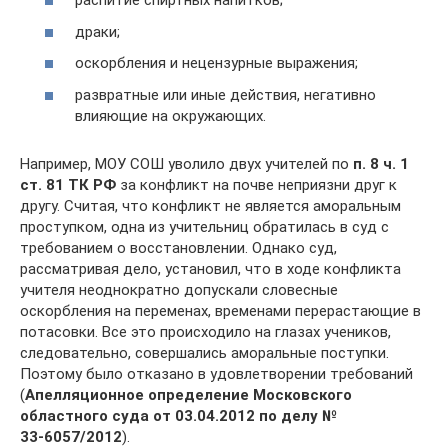
распитие спиртных напитков;
драки;
оскорбления и нецензурные выражения;
развратные или иные действия, негативно
влияющие на окружающих.
Например, МОУ СОШ уволило двух учителей по
п. 8 ч. 1
ст. 81 ТК РФ
за конфликт на почве неприязни друг к
другу. Считая, что конфликт не является аморальным
проступком, одна из учительниц обратилась в суд с
требованием о восстановлении. Однако суд,
рассматривая дело, установил, что в ходе конфликта
учителя неоднократно допускали словесные
оскорбления на переменах, временами перерастающие в
потасовки. Все это происходило на глазах учеников,
следовательно, совершались аморальные поступки.
Поэтому было отказано в удовлетворении требований
(
Апелляционное определение Московского
областного суда от 03.04.2012 по делу №
33‑6057/2012
).