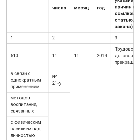
указанием
причин и
число
месяц
год
ссылкой н
статью, п
закона)
1
2
3
Трудовой
510
11
11
2014
договор
прекращен
в связи с
№
однократным
21‑у
применением
методов
воспитания,
связанных
с физическим
насилием над
личностью