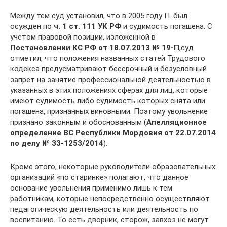
Между тем суд установил, что в 2005 году П. был
осужден по
ч. 1 ст. 111 УК РФ
и судимость погашена. С
учетом правовой позиции, изложенной в
Постановлении КС РФ от 18.07.2013 №
19‑П
,суд
отметил, что положения названных статей Трудового
кодекса пре­дусматривают бессрочный и безусловный
запрет на занятие профессиональной деятельностью в
указанных в этих положениях сферах для лиц, которые
имеют судимость либо судимость которых снята или
погашена, признанных виновными. Поэтому увольнение
признано законным и обоснованным (
Апелляционное
определение ВС Республики Мордовия от 22.07.2014
по делу №
33‑1253/2014
).
Кроме этого, некоторые руководители образовательных
организаций «по старинке» полагают, что данное
основание увольнения применимо лишь к тем
работникам, которые непосредственно осуществляют
педагогическую деятельность или деятельность по
воспитанию. То есть дворник, сторож, завхоз не могут