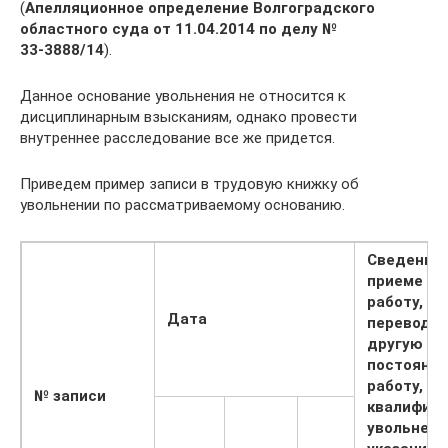
(
Апелляционное определение Волгоградского
областного суда от 11.04.2014 по делу №
33‑3888/14
).
Данное основание увольнения не относится к
дисциплинарным взысканиям, однако провести
внутреннее расследование все же придется.
Приведем пример записи в трудовую книжку об
увольнении по рассматриваемому основанию.
Сведения 
приеме на
работу,
Дата
переводе 
другую
постоянн
работу,
№
записи
квалифика
увольнени