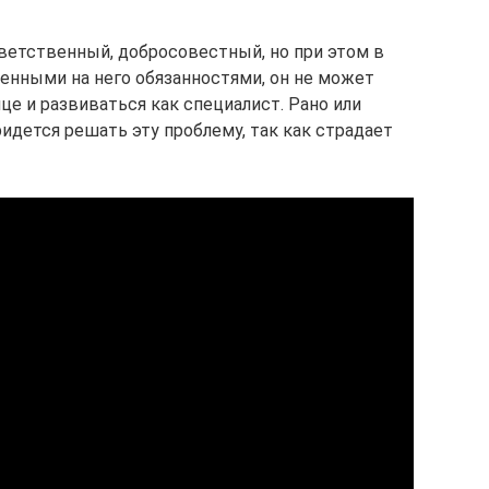
тветственный, добросовестный, но при этом в
женными на него обязанностями, он не может
це и развиваться как специалист. Рано или
идется решать эту проблему, так как страдает