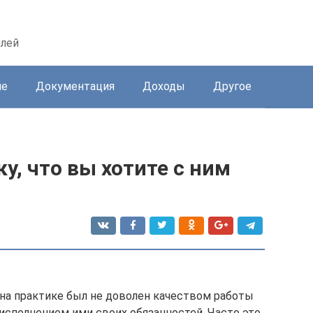
елей
ие
Документация
Доходы
Другое
у, что вы хотите с ним
на практике был не доволен качеством работы
исполнением ими своих обязанностей. Часто это