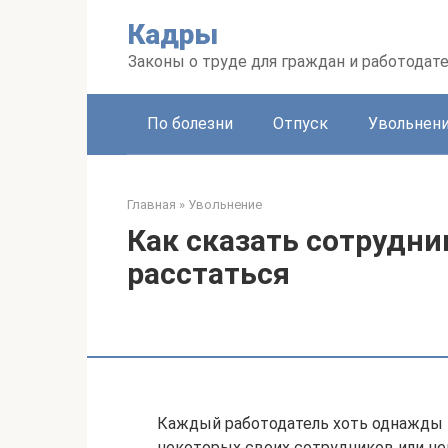
Перейти
Кадры
к
контенту
Законы о труде для граждан и работодат
По болезни
Отпуск
Увольнен
Главная
»
Увольнение
Как сказать сотрудник
расстаться
Каждый работодатель хоть однажды 
некоторых своих сотрудников или не