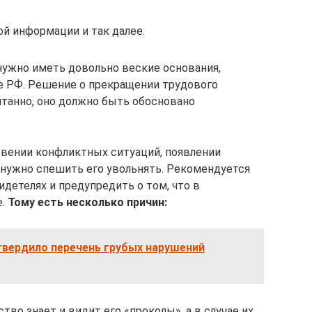
й информации и так далее.
 нужно иметь довольно веские основания,
е РФ. Решение о прекращении трудового
танно, оно должно быть обосновано
овении конфликтных ситуаций, появлении
 нужно спешить его увольнять. Рекомендуется
детелях и предупредить о том, что в
е.
Тому есть несколько причин:
твердило перечень грубых нарушений
тво знает и видит его «проколы», а в случае их