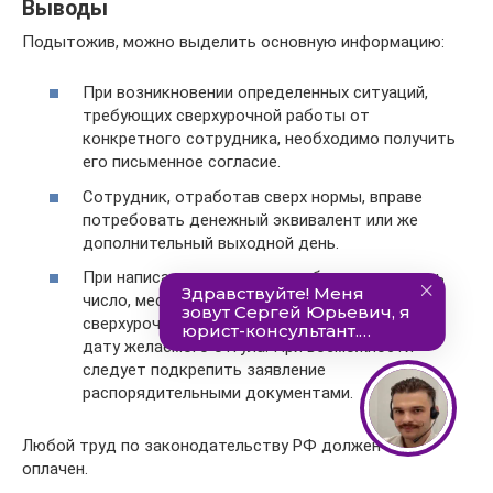
Выводы
Подытожив, можно выделить основную информацию:
При возникновении определенных ситуаций,
требующих сверхурочной работы от
конкретного сотрудника, необходимо получить
его письменное согласие.
Сотрудник, отработав сверх нормы, вправе
потребовать денежный эквивалент или же
дополнительный выходной день.
При написании заявления необходимо указать
число, месяц и год, на которые пришлась
сверхурочная работа. Также стоит отметить
дату желаемого отгула. При возможности
следует подкрепить заявление
распорядительными документами.
Любой труд по законодательству РФ должен быть
оплачен.