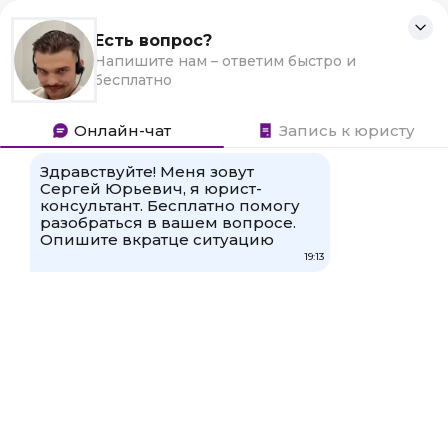
Перейти
Кадры
Для любых предложений по
к
Законы о труде для граждан и
сайту: ckadrov@cp9.ru
контенту
работодателей
Поиск:
Главная
»
Документация
Как правильно сделать запись в трудовой
«Работает по настоящее время» посмотреть
образец
Запись «работает по настоящее время»