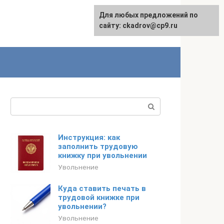
Для любых предложений по
сайту: ckadrov@cp9.ru
Поиск:
Инструкция: как
заполнить трудовую
книжку при увольнении
Увольнение
Куда ставить печать в
трудовой книжке при
увольнении?
Увольнение