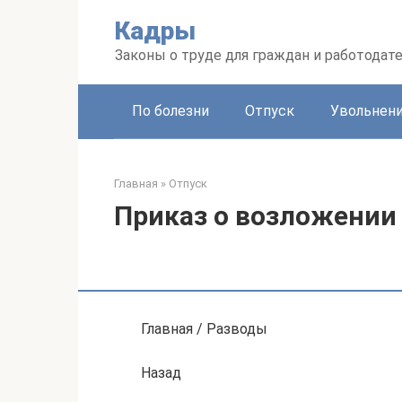
Перейти
Кадры
к
контенту
Законы о труде для граждан и работодат
По болезни
Отпуск
Увольнен
Главная
»
Отпуск
Приказ о возложении
Главная / Разводы
Назад