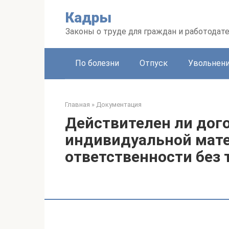
Перейти
Кадры
к
контенту
Законы о труде для граждан и работодат
По болезни
Отпуск
Увольнен
Главная
»
Документация
Действителен ли дого
индивидуальной мат
ответственности без 