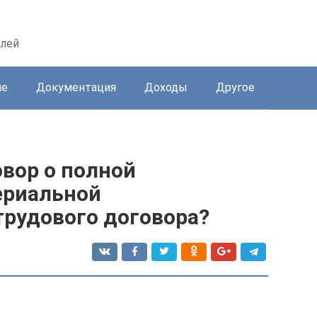
елей
ие
Документация
Доходы
Другое
вор о полной
ериальной
трудового договора?