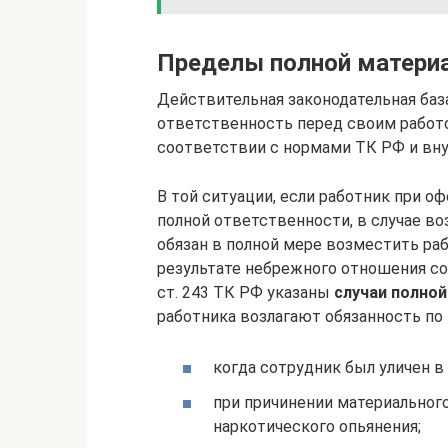
Пределы полной материа
Действительная законодательная база
ответственность перед своим работо
соответствии с нормами ТК РФ и вн
В той ситуации, если работник при о
полной ответственности, в случае в
обязан в полной мере возместить ра
результате небрежного отношения сот
ст. 243 ТК РФ указаны
случаи полно
работника возлагают обязанность по
когда сотрудник был уличен 
при причинении материального
наркотического опьянения;