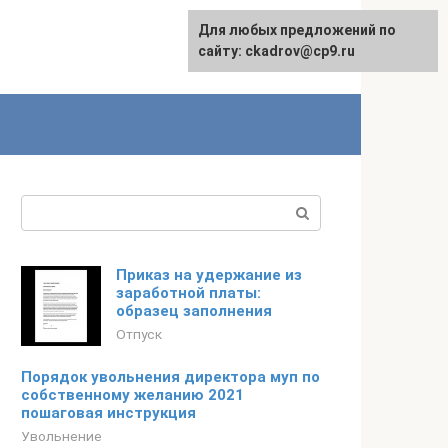
Для любых предложений по
сайту: ckadrov@cp9.ru
Поиск:
Приказ на удержание из
заработной платы:
образец заполнения
Отпуск
Порядок увольнения директора муп по
собственному желанию 2021
пошаговая инструкция
Увольнение