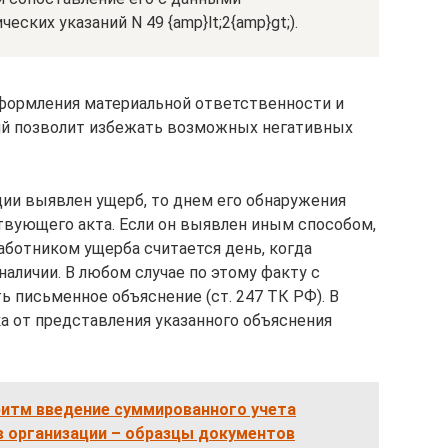
ческих указаний N 49 {amp}lt;2{amp}gt;).
формления материальной ответственности и
ий позволит избежать возможных негативных
ции выявлен ущерб, то днем его обнаружения
твующего акта. Если он выявлен иным способом,
аботником ущерба считается день, когда
наличии. В любом случае по этому факту с
ь письменное объяснение (ст. 247 ТК РФ). В
ка от представления указанного объяснения
итм введение суммированного учета
в организации – образцы документов