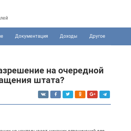
елей
ие
Документация
Доходы
Другое
азрешение на очередной
ращения штата?