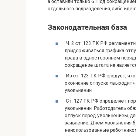
а оставили только 6. Под сокращени
отдельного подразделения, либо иде
Законодательная база
Ч. 2 ст. 123 ТК РФ регламенти
придерживаться графика отпу
права в одностороннем поряд
сокращение штата не является
Из ст. 123 ТК РФ следует, чт
окончание отпуска «выходит» 
увольнении.
Ст. 127 ТК РФ определяет пор
увольнении. Работодатель об
отпуск перед увольнением, д
заявление. Днем увольнения б
неиспользованные работником