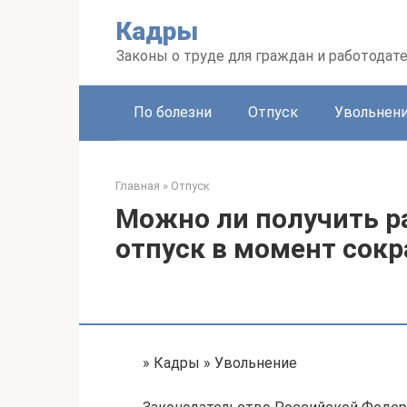
Перейти
Кадры
к
контенту
Законы о труде для граждан и работодат
По болезни
Отпуск
Увольнен
Главная
»
Отпуск
Можно ли получить р
отпуск в момент сок
» Кадры » Увольнение