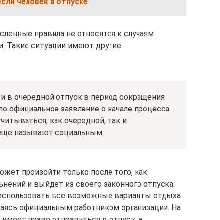
если человек в отпуске
ленные правила не относятся к случаям
и. Такие ситуации имеют другие
и в очередной отпуск в период сокращения
ало официальное заявление о начале процесса
читываться, как очередной, так и
 еще называют социальным.
жет произойти только после того, как
льнений и выйдет из своего законного отпуска.
 использовать все возможные варианты отдыха
аваясь официальным работником организации. На
имеет право отправиться в отпуск, а