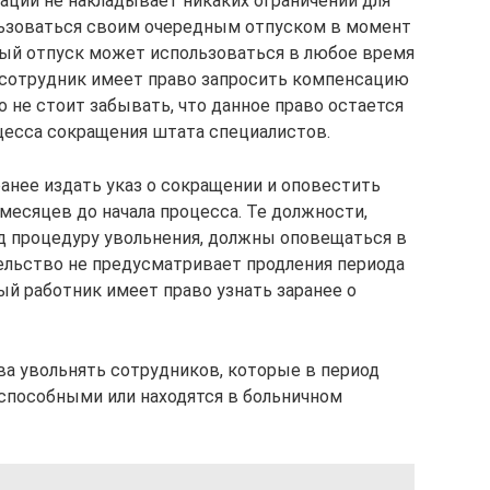
ции не накладывает никаких ограничений для
ьзоваться своим очередным отпуском в момент
ный отпуск может использоваться в любое время
 сотрудник имеет право запросить компенсацию
о не стоит забывать, что данное право остается
цесса сокращения штата специалистов.
анее издать указ о сокращении и оповестить
месяцев до начала процесса. Те должности,
д процедуру увольнения, должны оповещаться в
ельство не предусматривает продления периода
й работник имеет право узнать заранее о
ва увольнять сотрудников, которые в период
способными или находятся в больничном