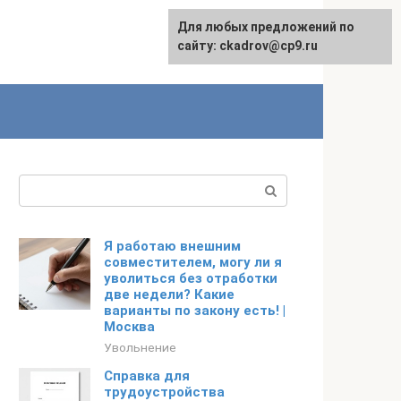
Для любых предложений по
сайту: ckadrov@cp9.ru
Поиск:
Я работаю внешним
совместителем, могу ли я
уволиться без отработки
две недели? Какие
варианты по закону есть! |
Москва
Увольнение
Справка для
трудоустройства