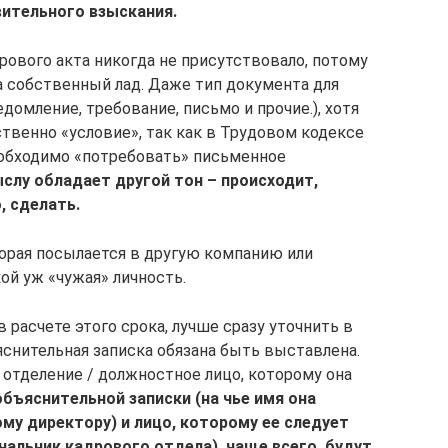
вительного взыскания.
вого акта никогда не присутствовало, потому
 собственный лад. Даже тип документа для
домление, требование, письмо и прочие.), хотя
твенно «условие», так как в Трудовом кодексе
еобходимо «потребовать» письменное
слу обладает другой тон – происходит,
, сделать.
торая посылается в другую компанию или
кой уж «чужая» личность.
 расчете этого срока, лучше сразу уточнить в
яснительная записка обязана быть выставлена.
отделение / должностное лицо, которому она
бъяснительной записки (на чье имя она
ому директору) и лицо, которому ее следует
ачальник кадрового отдела), чаще всего, будут