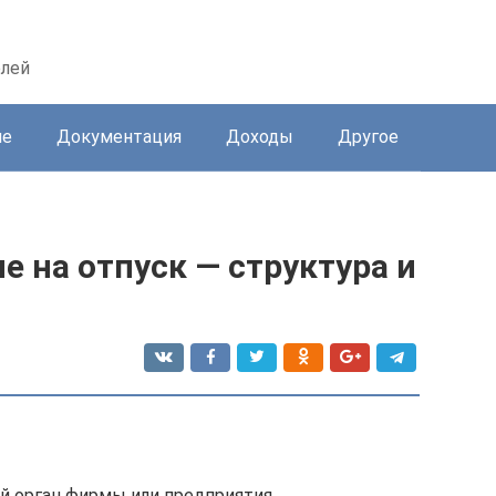
елей
ие
Документация
Доходы
Другое
е на отпуск — структура и
й орган фирмы или предприятия.