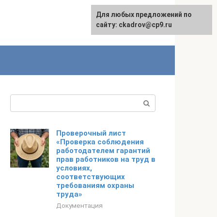
Для любых предложений по
сайту: ckadrov@cp9.ru
Поиск:
Проверочный лист
«Проверка соблюдения
работодателем гарантий
прав работников на труд в
условиях,
соответствующих
требованиям охраны
труда»
Документация