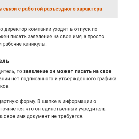
в связи с работой разъездного характера
то директор компании уходит в отпуск по
жен писать заявление на свое имя, а просто
и рабочие каникулы.
ель
итель, то
заявление он может писать на свое
пании нет подписанного и утвержденного графика
ков.
дартную форму. В шапке в информации о
точняется, что он единственный учредитель.
на свое имя документ не требуется.